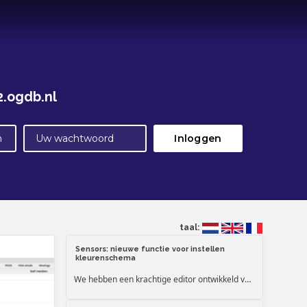
.ogdb.nl
Inloggen
taal:
Sensors: nieuwe functie voor instellen
kleurenschema
We hebben een krachtige editor ontwikkeld voor het instellen van het kleuren schema (color gradient) voor sensor metingen. Het is nu ook mogelijk om per ruimte het kleurenschema in te stellen.