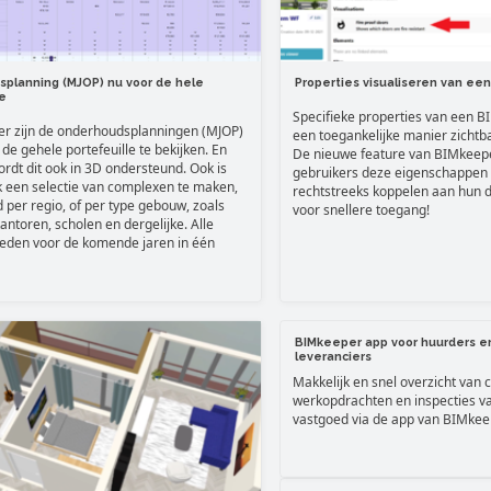
planning (MJOP) nu voor de hele
Properties visualiseren van ee
e
Specifieke properties van een 
er zijn de onderhoudsplanningen (MJOP)
een toegankelijke manier zicht
de gehele portefeuille te bekijken. En
De nieuwe feature van BIMkeepe
ordt dit ook in 3D ondersteund. Ook is
gebruikers deze eigenschappen
k een selectie van complexen te maken,
rechtstreeks koppelen aan hun
d per regio, of per type gebouw, zoals
voor snellere toegang!
antoren, scholen en dergelijke. Alle
den voor de komende jaren in één
BIMkeeper app voor huurders e
leveranciers
Makkelijk en snel overzicht van 
werkopdrachten en inspecties v
vastgoed via de app van BIMkee