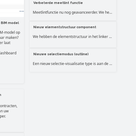
Verbeterde meetlint functie
Meetlintfunctie nu nog geavanceerder. We hebben grote verbeteringen doorgevoerd aan de meetfunctie in de viewer. Je kunt nu eenvoudig en precies hoeken maken van 90° graden. En, met de uitgebreide snapping ("magneet") is nu mogelijk om het meetlint exact aan de randen van objecten (bv. muren) vast te zetten.
n BIM model
Nieuw elementstructuur component
BIM-model op
We hebben de elementstructuur in het linker paneel van de viewer volledig herschreven en gereviseerd. Verbeterde prestaties, navigatie en (multi) selectie functies.
baar maken?
r laat
 dashboard
Nieuwe selectiemodus (outline)
Een nieuw selectie-visualisatie type is aan de viewer toegevoegd. De viewer geeft een een omlijning van het object weer en het object blijft zichtbaar, zelfs als het zich achter een ander object bevindt.
n
contracten,
an uw
per.