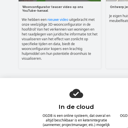
Woonconfigurator teaser video op ons
Ontwerp je
YouTube-kanaal
Je eigen hu
We hebben een
nieuwe video
uitgebracht met
meubelfeat
onze veelzijdige 3D-woonconfigurator in de
hoofdrol! Van het verkennen van woningen en
het raadplegen van juridische informatie tot het
visualiseren van het effect van zonlicht op
specifieke tijden en data, biedt de
woonconfigurator kopers een krachtig
hulpmiddel om hun potentiële droomhuis te
visualiseren.
In de cloud
OGDB is een online systeem, dat overal en
OGDB
altijd beschikbaar is en ketenintegratie
(aannemer, projectmanager, etc.) mogelijk