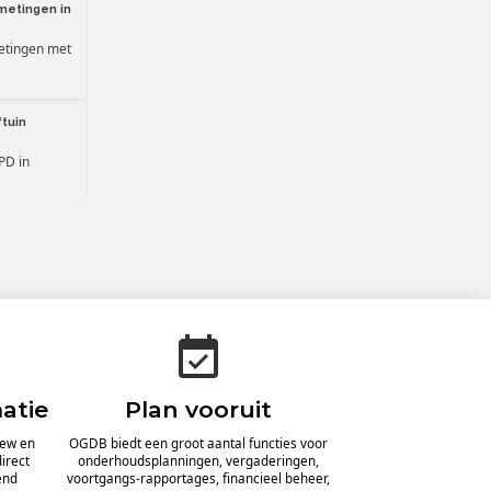
metingen in
etingen met
ftuin
PD in
ator
iefilm
uncties van
 nu wel heel
u de
atie
Plan vooruit
chting van uw
En te
iew en
OGDB biedt een groot aantal functies voor
irect
onderhoudsplanningen, vergaderingen,
end
voortgangs-rapportages, financieel beheer,