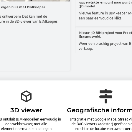
oppervlakte en punt naar punt 
3D model
 eigen huis met BIMkeeper
Nieuwe feature in BIMkeeper. M
is ontwerpen? Dat kan met de
een paar eenvoudige kliks.
ure in de 3D-viewer van BIMkeeper!
Nieuw 3D BIM project voor Proe
Erasmusveld.
Weer een prachtig project van B
verkoop.
Sterke BPD film woningconfigur
BPD heeft een prachtige instruct
gemaakt over een groot aantal f
de Woonconfigurator.
Uw gebouw inrichten in 3D. Dat is
eenvoudig
Onze nieuwste ontwikkeling geeft 
3D viewer
Geografische inform
mogelijkheid om eenvoudig de inri
(kantoor-) gebouw aan te passen. 
 ontsluit BIM-modellen eenvoudig in
Integratie met Google Maps, Street V
bewaren. Bekijk het
een webbrowser, met alle
de BAG viewer (kadaster) geeft een d
hier.
elementinformatie en tellingen
inzicht in de locatie van uw onroer