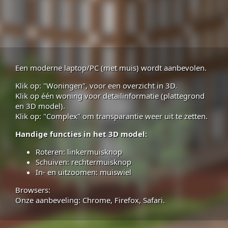
chevron_left
Een moderne laptop/PC (met muis) wordt aanbevolen.
Klik op: "Woningen", voor een overzicht in 3D.
Klik op één woning voor detailinformatie (plattegrond
Hoofdingang (trap & lift)
en 3D model).
location_on
Klik op: "Complex" om transparantie weer uit te zetten.
Ingang parkeergarage
location_on
Handige functies in het 3D model:
Nooduitgang
location_on
Roteren: linkermuisknop
Lift
location_on
Schuiven: rechtermuisknop
In- en uitzoomen: muiswiel
Bouwnummer 1
location_on
Bouwnummer 8
Browsers:
location_on
01 mei
08:13
play_arrow
stop
Onze aanbeveling: Chrome, Firefox, Safari.
Disclaimer
Geef feedback
info
feedback
directions_walk
Ik vind dit...
Help
thumbs_up_down
help