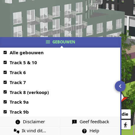
GEBOUWEN
menu
Alle gebouwen
check_box
Track 5 & 10
check_box
Track 6
check_box
Track 7
check_box
chevron_left
Track 8 (verkoop)
check_box
Track 9a
check_box
Track 9b
check_box
Zonnestudie
Disclaimer
Geef feedback
info
feedback
directions_walk
Ik vind dit...
Help
thumbs_up_down
help